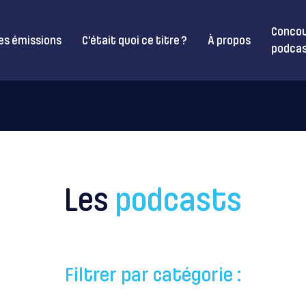
Concou
es émissions
C’était quoi ce titre ?
À propos
podcas
Les
podcasts
Filtrer par catégorie :