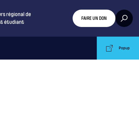
rs régional de
FAIRE UN DON
t étudiant
Popup