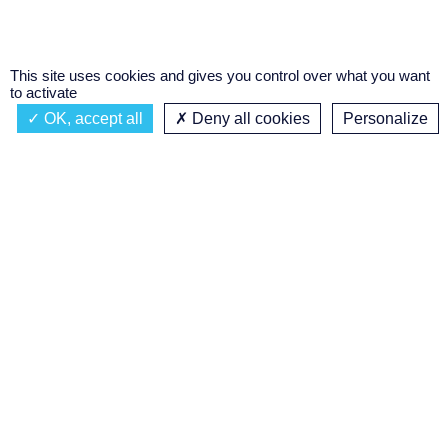
This site uses cookies and gives you control over what you want
to activate
OK, accept all
Deny all cookies
Personalize
Actualités
À propos
Émission à l'antenne
Privacy policy
AIR-PLAY | PROGRAMMATION GÉNÉRALE
Podcasts
Concours régional de podcast
étudiant
Replay des émissions
C’était quoi ce titre ?
Réalisation