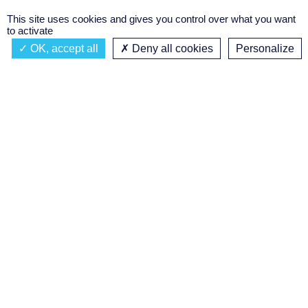
This site uses cookies and gives you control over what you want
to activate
OK, accept all
Deny all cookies
Personalize
Actualités
À propos
Émission à l'antenne
Privacy policy
AIR-PLAY | PROGRAMMATION GÉNÉRALE
Podcasts
Concours régional de podcast
étudiant
Replay des émissions
C’était quoi ce titre ?
Réalisation