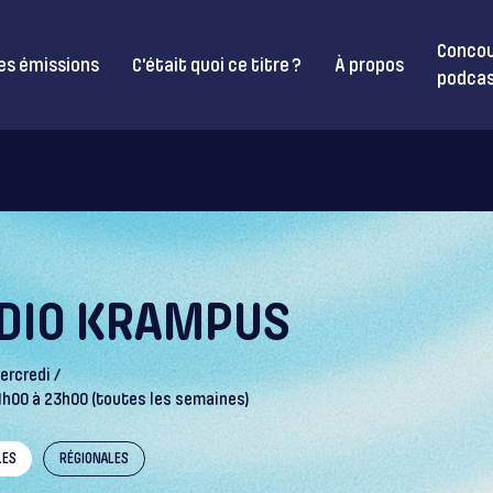
Concou
es émissions
C’était quoi ce titre ?
À propos
podcas
DIO KRAMPUS
ercredi /
1h00 à 23h00 (toutes les semaines)
LES
RÉGIONALES