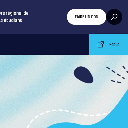
rs régional de
FAIRE UN DON
t étudiant
Popup