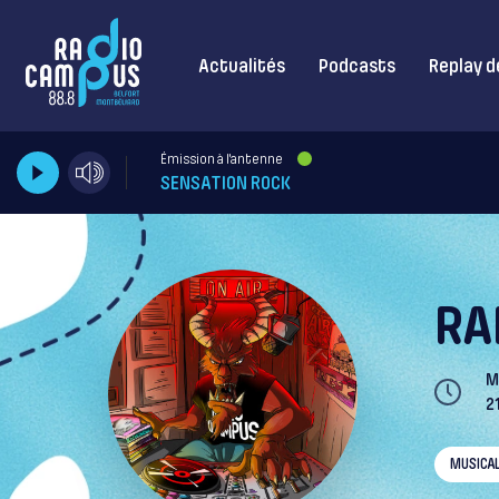
Actualités
Podcasts
Replay d
Émission à l'antenne
SENSATION ROCK
RA
M
2
MUSICA