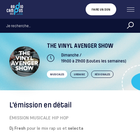
FAIRE UN DON
THE VINYL AVENGER SHOW
Dimanche /
19h00 à 21h00 (toutes les semaines)
MUSICALES
URBAINE
RÉGIONALES
L'émission en détail
ÉMISSION MUSICALE HIP HOP
Dj Fresh
pour le mix rap us et
selecta