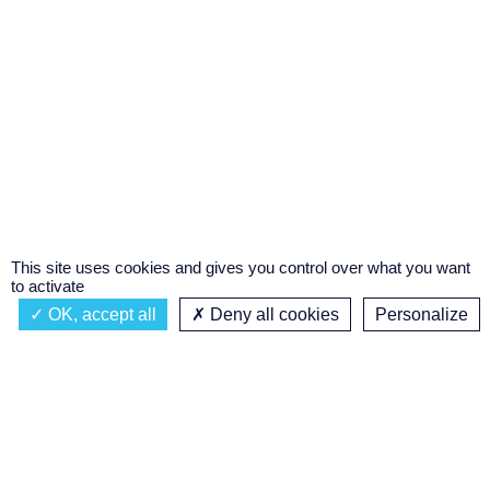
This site uses cookies and gives you control over what you want
to activate
OK, accept all
Deny all cookies
Personalize
Actualités
À propos
Émission à l'antenne
Privacy policy
AIR-PLAY | PROGRAMMATION GÉNÉRALE
Podcasts
Concours régional de podcast
étudiant
Replay des émissions
C’était quoi ce titre ?