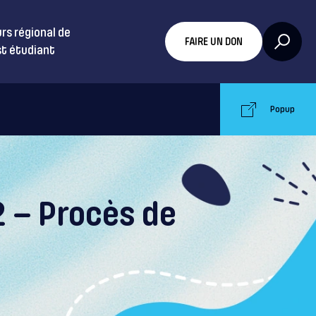
rs régional de
FAIRE UN DON
t étudiant
Popup
22 – Procès de