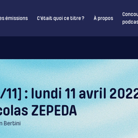
Concou
es émissions
C’était quoi ce titre ?
À propos
podcas
/11] : lundi 11 avril 20
colas ZEPEDA
n Bertini