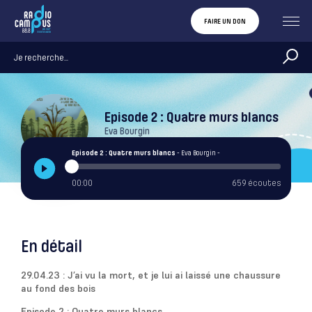
FAIRE UN DON
Episode 2 : Quatre murs blancs
Eva Bourgin
Episode 2 : Quatre murs blancs
- Eva Bourgin -
00:00
659 écoutes
En détail
29.04.23 : J’ai vu la mort, et je lui ai laissé une chaussure
au fond des bois
Episode 2
: Quatre murs blancs