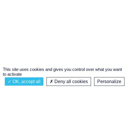
This site uses cookies and gives you control over what you want
to activate
OK, accept all
Deny all cookies
Personalize
Actualités
À propos
Émission à l'antenne
Privacy policy
AIR-PLAY | PROGRAMMATION GÉNÉRALE
Podcasts
Concours régional de podcast
étudiant
Replay des émissions
C’était quoi ce titre ?