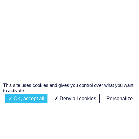
This site uses cookies and gives you control over what you want
to activate
OK, accept all
Deny all cookies
Personalize
Actualités
À propos
Émission à l'antenne
Privacy policy
AIR-PLAY | PROGRAMMATION GÉNÉRALE
Podcasts
Concours régional de podcast
étudiant
Replay des émissions