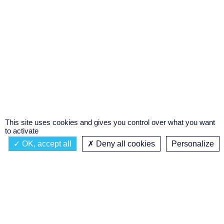
This site uses cookies and gives you control over what you want
to activate
OK, accept all
Deny all cookies
Personalize
Actualités
À propos
Émission à l'antenne
Privacy policy
SENSATION ROCK
Podcasts
Concours régional de podcast
étudiant
Replay des émissions
C’était quoi ce titre ?