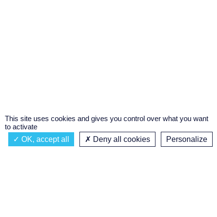
This site uses cookies and gives you control over what you want
to activate
OK, accept all
Deny all cookies
Personalize
Actualités
À propos
Émission à l'antenne
Privacy policy
AIR-PLAY | PROGRAMMATION GÉNÉRALE
Podcasts
Concours régional de podcast
étudiant
Replay des émissions
C’était quoi ce titre ?