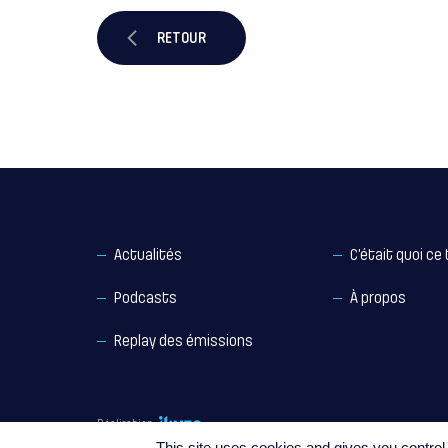
RETOUR
Actualités
C’était quoi ce 
Podcasts
À propos
Replay des émissions
Réalisation
This site uses cookies and gives you control