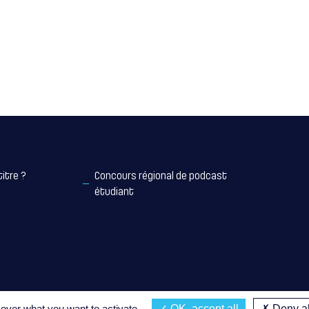
titre ?
Concours régional de podcast
étudiant
 over what you want to activate
OK, accept all
Deny al