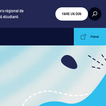
rs régional de
FAIRE UN DON
t étudiant
Popup