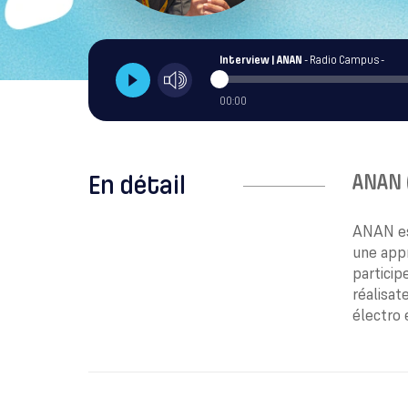
Interview | ANAN
- Radio Campus -
00:00
ANAN 
En détail
ANAN est
une app
particip
réalisat
électro 