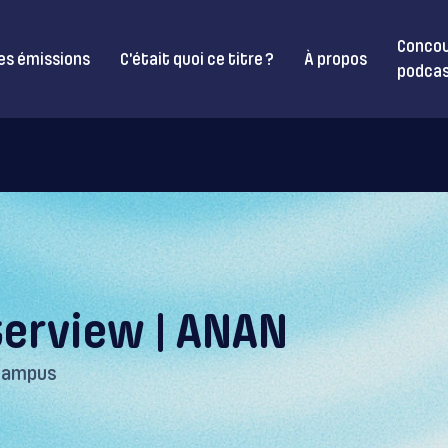
Concou
es émissions
C’était quoi ce titre ?
À propos
podcas
terview | ANAN
Campus