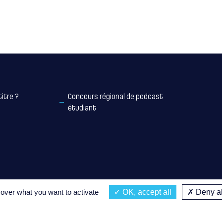
titre ?
Concours régional de podcast
étudiant
 over what you want to activate
OK, accept all
Deny al