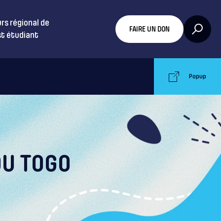
rs régional de
FAIRE UN DON
t étudiant
Popup
DU TOGO