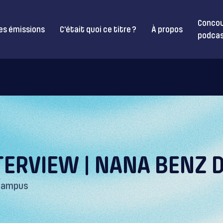
Concou
es émissions
C’était quoi ce titre ?
À propos
podcas
TERVIEW | NANA BENZ 
Campus