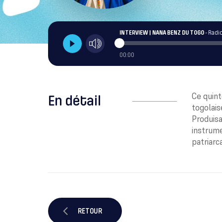
INTERVIEW | NANA BENZ DU TOGO
- Radi
00:00
Ce quint
En détail
togolais
Produisa
instrume
patriarc
RETOUR