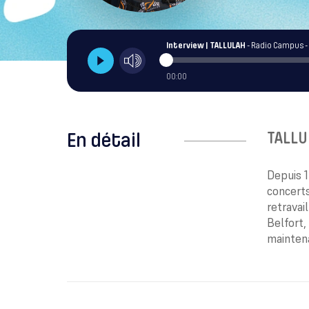
Interview | TALLULAH
- Radio Campus -
00:00
TALLU
En détail
Depuis 1
concerts
retravai
Belfort,
maintena