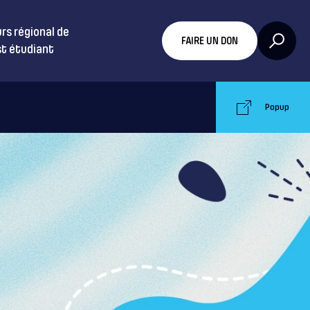
rs régional de
FAIRE UN DON
t étudiant
Popup