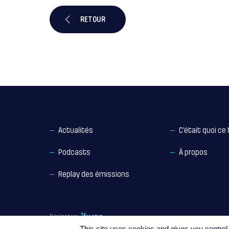
RETOUR
Actualités
C’était quoi ce 
Podcasts
À propos
Replay des émissions
Réalisation
This site uses cookies and gives you control