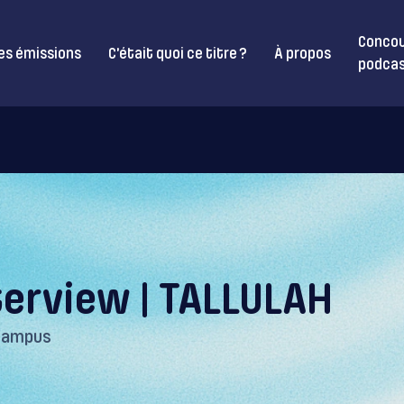
Concou
es émissions
C’était quoi ce titre ?
À propos
podcas
terview | TALLULAH
Campus