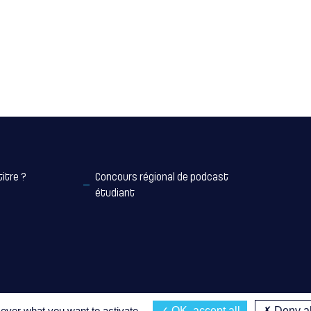
titre ?
Concours régional de podcast
étudiant
 over what you want to activate
OK, accept all
Deny al