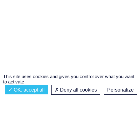
This site uses cookies and gives you control over what you want
to activate
OK, accept all
Deny all cookies
Personalize
Actualités
À propos
Émission à l'antenne
Privacy policy
AIR-PLAY | PROGRAMMATION GÉNÉRALE
Podcasts
Concours régional de podcast
étudiant
Replay des émissions
C’était quoi ce titre ?