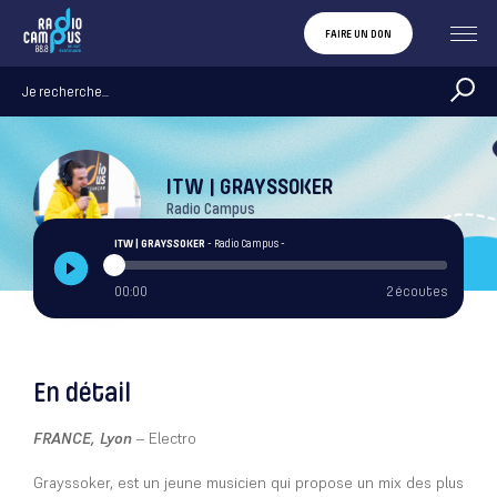
FAIRE UN DON
ITW | GRAYSSOKER
Radio Campus
ITW | GRAYSSOKER
- Radio Campus -
00:00
2 écoutes
En détail
FRANCE, Lyon
– Electro
Grayssoker, est un jeune musicien qui propose un mix des plus