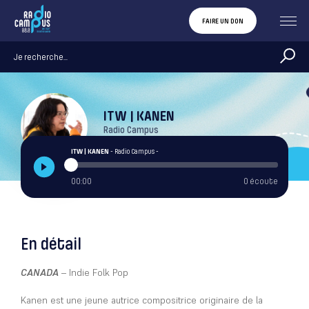
FAIRE UN DON
ITW | KANEN
Radio Campus
ITW | KANEN
- Radio Campus -
00:00
0 écoute
En détail
CANADA
– Indie Folk Pop
Kanen est une jeune autrice compositrice originaire de la