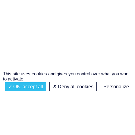
This site uses cookies and gives you control over what you want
to activate
OK, accept all
Deny all cookies
Personalize
Actualités
À propos
Émission à l'antenne
Privacy policy
AEQUILON
Podcasts
Concours régional de podcast
étudiant
Replay des émissions
C’était quoi ce titre ?