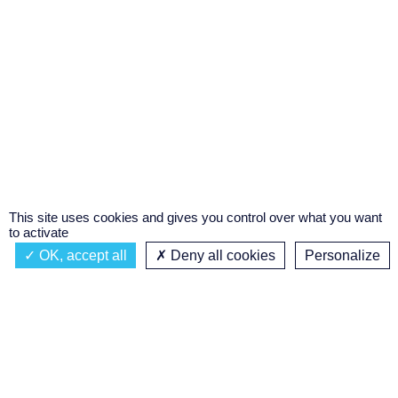
This site uses cookies and gives you control over what you want
to activate
OK, accept all
Deny all cookies
Personalize
Actualités
À propos
Émission à l'antenne
Privacy policy
JAZZ DANS TOUS SES ÉTATS
Podcasts
Concours régional de podcast
étudiant
Replay des émissions
C’était quoi ce titre ?