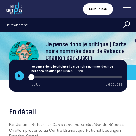
FAIRE UN DON
Je pense donc je critique | Carte
noire nommée désir de Rébecca
Chaillon par Justin
Justin .
Je pense donc je critique | Carte noire nommée désir de
Rébecca Chaillon par Justin
- Justin . -
00:00
5 écoutes
En détail
Par Justin · Retour sur C
arte noire nommée désir
de Rébecca
Chaillon
présenté au Centre Dramatique National Besançon