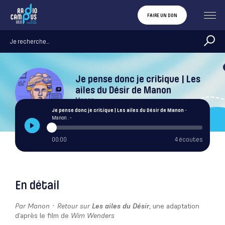
FAIRE UN DON
Je pense donc je critique | Les
ailes du Désir de Manon
Manon .
Je pense donc je critique | Les ailes du Désir de Manon
-
Manon . -
00:00
4 écoutes
En détail
Par Manon · Retour sur
Les ailes du Désir
, une adaptation
d’après le film de
Wim Wenders