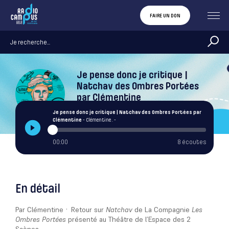
FAIRE UN DON
Je pense donc je critique |
Natchav des Ombres Portées
par Clémentine
Clémentine .
Je pense donc je critique | Natchav des Ombres Portées par
Clémentine
- Clémentine . -
00:00
8 écoutes
En détail
Par Clémentine · Retour sur
Natchav
de La Compagnie
Les
Ombres Portées
présenté au Théâtre de l’Espace des 2