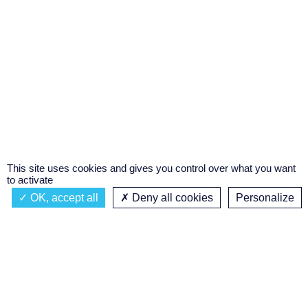
This site uses cookies and gives you control over what you want
to activate
OK, accept all
Deny all cookies
Personalize
Actualités
À propos
Émission à l'antenne
Privacy policy
AIR-PLAY | PROGRAMMATION GÉNÉRALE
Podcasts
Concours régional de podcast
étudiant
Replay des émissions
C’était quoi ce titre ?