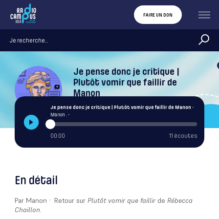
FAIRE UN DON
Je pense donc je critique |
Plutôt vomir que faillir de
Manon
Manon .
Je pense donc je critique | Plutôt vomir que faillir de Manon
-
Manon . -
00:00
11 écoutes
En détail
Par Manon · Retour sur
Plutôt vomir que faillir
de
Rébecca
Chaillon.