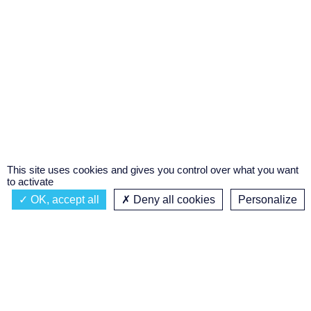
This site uses cookies and gives you control over what you want
to activate
OK, accept all
Deny all cookies
Personalize
Actualités
À propos
Émission à l'antenne
Privacy policy
ROCK & BD
Podcasts
Concours régional de podcast
étudiant
Replay des émissions
C’était quoi ce titre ?