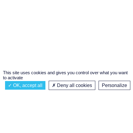
This site uses cookies and gives you control over what you want
to activate
OK, accept all
Deny all cookies
Personalize
Actualités
À propos
Émission à l'antenne
Privacy policy
AIR-PLAY | PROGRAMMATION GÉNÉRALE
Podcasts
Concours régional de podcast
étudiant
Replay des émissions
C’était quoi ce titre ?