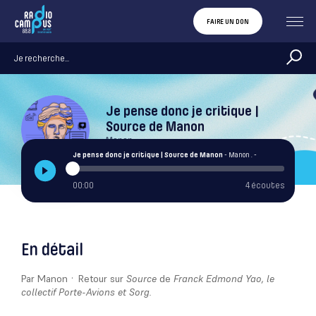
FAIRE UN DON
Je pense donc je critique |
Source de Manon
Manon .
Je pense donc je critique | Source de Manon
- Manon . -
00:00
4 écoutes
En détail
Par Manon · Retour sur
Source
de
Franck Edmond Yao, le
collectif Porte-Avions et Sorg.