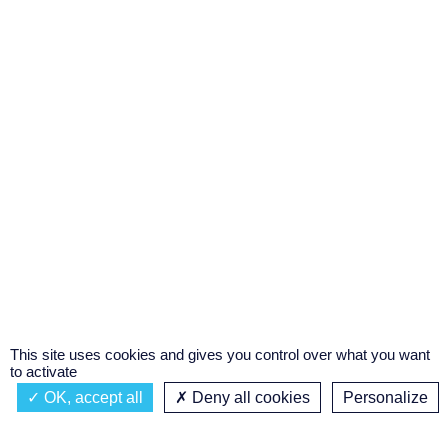
This site uses cookies and gives you control over what you want
to activate
OK, accept all
Deny all cookies
Personalize
Actualités
À propos
Émission à l'antenne
Privacy policy
AIR-PLAY | PROGRAMMATION GÉNÉRALE