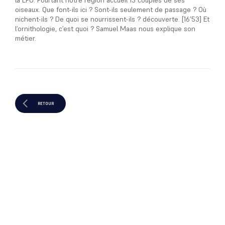
la LPO. Pourtant notre région accueil 15 couples de ses
oiseaux. Que font-ils ici ? Sont-ils seulement de passage ? Où
nichent-ils ? De quoi se nourrissent-ils ? découverte. [16’53] Et
l’ornithologie, c’est quoi ? Samuel Maas nous explique son
métier.
RETOUR