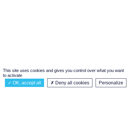
This site uses cookies and gives you control over what you want
to activate
OK, accept all
Deny all cookies
Personalize
Actualités
À propos
Émission à l'antenne
Privacy policy
MUSIQUES DADA
Podcasts
Concours régional de podcast
étudiant
Replay des émissions
C’était quoi ce titre ?