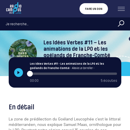
FAIRE UN DON
Les Idées Vertes #11 – Les
animations de la LPO et les
goélands de Franche-Comté
Alexie Le Corroller
Les Idées Vertes #11 - Les animations de la LPO et les
goélands de Franche-Comté
- Alexie Le Corroller -
00:00
5 écoutes
En détail
La zone de prédilection du Goéland Leucophée c’est le littoral
méditerranéen, nous explique Samuel Maas, ornithologue pour