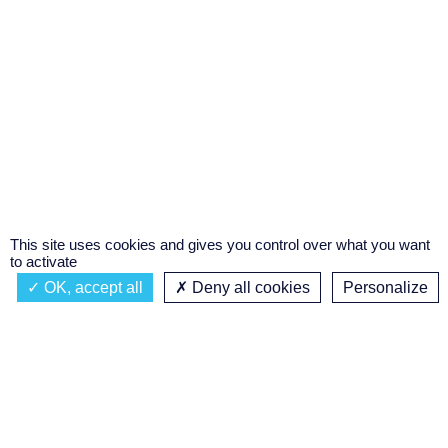
This site uses cookies and gives you control over what you want
to activate
OK, accept all
Deny all cookies
Personalize
Actualités
À propos
Émission à l'antenne
Privacy policy
MUSIQUES DADA
Podcasts
Concours régional de podcast
étudiant
Replay des émissions
C’était quoi ce titre ?