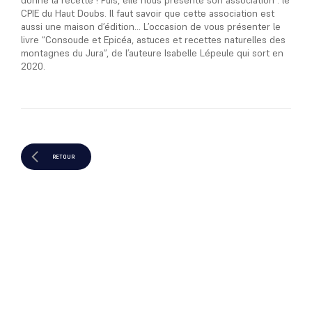
donne la recette ! Puis, elle nous présente son association : le
CPIE du Haut Doubs. Il faut savoir que cette association est
aussi une maison d’édition… L’occasion de vous présenter le
livre “Consoude et Epicéa, astuces et recettes naturelles des
montagnes du Jura”, de l’auteure Isabelle Lépeule qui sort en
2020.
RETOUR