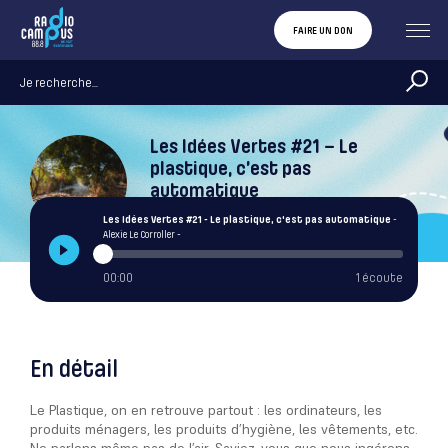
FAIRE UN DON
Les Idées Vertes #21 – Le
plastique, c’est pas
automatique
Alexie Le Corroller
Les Idées Vertes #21 - Le plastique, c'est pas automatique
-
Alexie Le Corroller -
00:00
1 écoute
En détail
Le Plastique, on en retrouve partout : les ordinateurs, les
produits ménagers, les produits d’hygiène, les vêtements, etc.