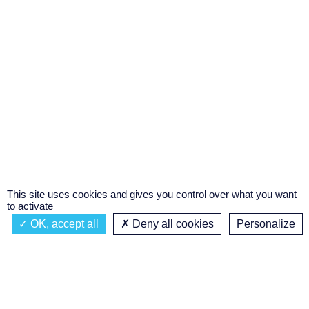
This site uses cookies and gives you control over what you want
to activate
OK, accept all
Deny all cookies
Personalize
Actualités
À propos
Émission à l'antenne
Privacy policy
AIR-PLAY | PROGRAMMATION GÉNÉRALE
Podcasts
Concours régional de podcast
étudiant
Replay des émissions