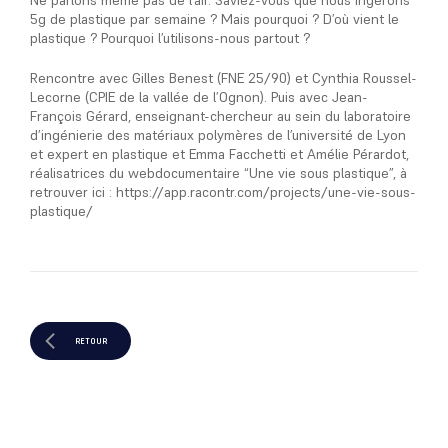
Ne parlons même pas de l’air. Saviez-vous que nous ingérons
5g de plastique par semaine ? Mais pourquoi ? D’où vient le
plastique ? Pourquoi l’utilisons-nous partout ?
Rencontre avec Gilles Benest (FNE 25/90) et Cynthia Roussel-
Lecorne (CPIE de la vallée de l’Ognon). Puis avec Jean-
François Gérard, enseignant-chercheur au sein du laboratoire
d’ingénierie des matériaux polymères de l’université de Lyon
et expert en plastique et Emma Facchetti et Amélie Pérardot,
réalisatrices du webdocumentaire “Une vie sous plastique”, à
retrouver ici : https://app.racontr.com/projects/une-vie-sous-
plastique/
RETOUR