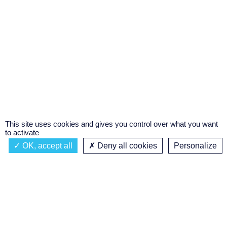
This site uses cookies and gives you control over what you want
to activate
OK, accept all
Deny all cookies
Personalize
Actualités
À propos
Émission à l'antenne
Privacy policy
SENSATION ROCK
Podcasts
Concours régional de podcast
étudiant
Replay des émissions
C’était quoi ce titre ?