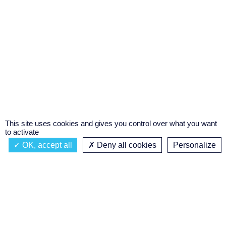
This site uses cookies and gives you control over what you want
to activate
OK, accept all
Deny all cookies
Personalize
Actualités
À propos
Émission à l'antenne
Privacy policy
TILLION Radio
Podcasts
Concours régional de podcast
étudiant
Replay des émissions
C’était quoi ce titre ?