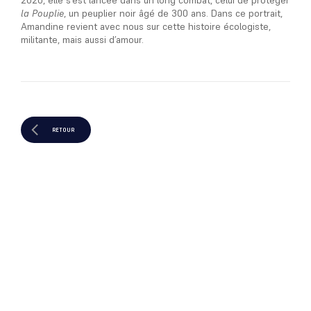
2020, elle s’est lancée dans un long combat, celui de protéger
la Pouplie
, un peuplier noir âgé de 300 ans. Dans ce portrait,
Amandine revient avec nous sur cette histoire écologiste,
militante, mais aussi d’amour.
RETOUR