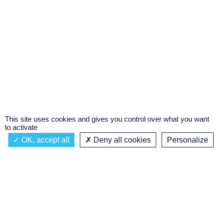
This site uses cookies and gives you control over what you want
to activate
OK, accept all
Deny all cookies
Personalize
Actualités
À propos
Émission à l'antenne
Privacy policy
AIR-PLAY | PROGRAMMATION GÉNÉRALE
Podcasts
Concours régional de podcast
étudiant
Replay des émissions
C’était quoi ce titre ?