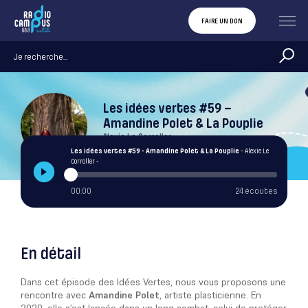
FAIRE UN DON
Les idées vertes #59 –
Amandine Polet & La Pouplie
Alexie Le Corroller
Les idées vertes #59 - Amandine Polet & La Pouplie
- Alexie Le
Corroller -
00:00
24 écoutes
En détail
Dans cet épisode des Idées Vertes, nous vous proposons une
rencontre avec
Amandine Polet
, artiste plasticienne. En