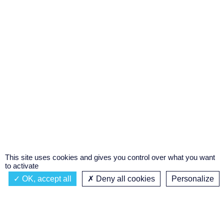
This site uses cookies and gives you control over what you want
to activate
OK, accept all
Deny all cookies
Personalize
Actualités
À propos
Émission à l'antenne
Privacy policy
AIR-PLAY | PROGRAMMATION GÉNÉRALE
Podcasts
Concours régional de podcast
étudiant