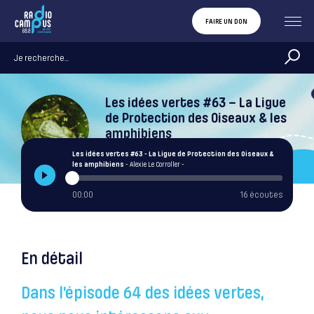
FAIRE UN DON
Les idées vertes #63 – La Ligue
de Protection des Oiseaux & les
amphibiens
Alexie Le Corroller
Les idées vertes #63 - La Ligue de Protection des Oiseaux &
les amphibiens
- Alexie Le Corroller -
00:00
16 écoutes
En détail
Dans l’épisode 64 des idées vertes,