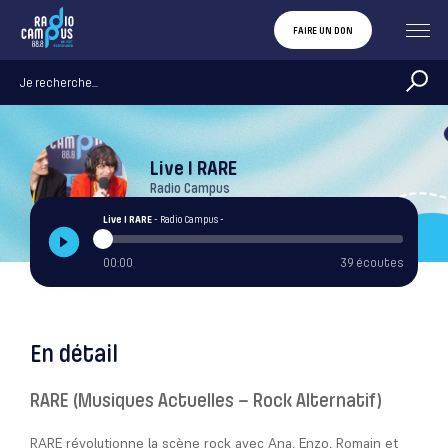
FAIRE UN DON
Live I RARE
Radio Campus
Live I RARE
- Radio Campus -
00:00
39 écoutes
En détail
RARE (Musiques Actuelles – Rock Alternatif)
RARE révolutionne la scène rock avec Ana, Enzo, Romain et