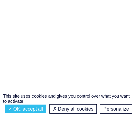
This site uses cookies and gives you control over what you want
to activate
OK, accept all
Deny all cookies
Personalize
Actualités
À propos
Émission à l'antenne
Privacy policy
AIR-PLAY | PROGRAMMATION GÉNÉRALE
Podcasts
Concours régional de podcast
étudiant