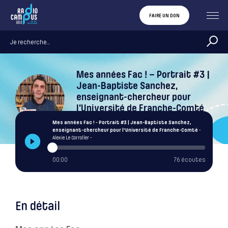
FAIRE UN DON
Mes années Fac ! – Portrait #3 |
Jean-Baptiste Sanchez,
enseignant-chercheur pour
l’Université de Franche-Comté
Alexie Le Corroller
Mes années Fac ! - Portrait #3 | Jean-Baptiste Sanchez,
enseignant-chercheur pour l'Université de Franche-Comté
-
Alexie Le Corroller -
00:00
76 écoutes
En détail