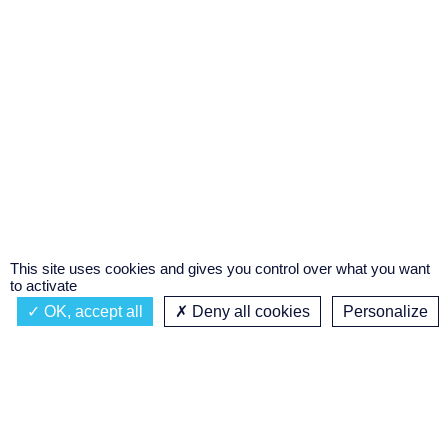
This site uses cookies and gives you control over what you want
to activate
OK, accept all
Deny all cookies
Personalize
Actualités
À propos
Émission à l'antenne
Privacy policy
AIR-PLAY | PROGRAMMATION GÉNÉRALE
Podcasts
Concours régional de podcast
étudiant
Replay des émissions
C’était quoi ce titre ?