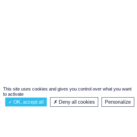
This site uses cookies and gives you control over what you want
to activate
OK, accept all
Deny all cookies
Personalize
Actualités
À propos
Émission à l'antenne
Privacy policy
SAIS-TU D'OÙ JE VIENS ?
Podcasts
Concours régional de podcast
étudiant
Replay des émissions