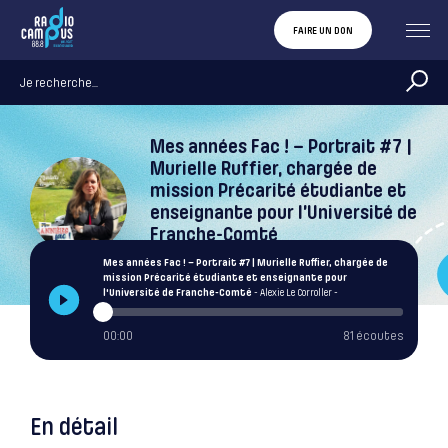
FAIRE UN DON
Mes années Fac ! – Portrait #7 |
Murielle Ruffier, chargée de
mission Précarité étudiante et
enseignante pour l’Université de
Franche-Comté
Alexie Le Corroller
Mes années Fac ! – Portrait #7 | Murielle Ruffier, chargée de
mission Précarité étudiante et enseignante pour
l'Université de Franche-Comté
- Alexie Le Corroller -
00:00
81 écoutes
En détail