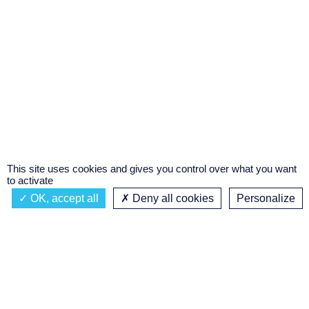
This site uses cookies and gives you control over what you want
to activate
OK, accept all
Deny all cookies
Personalize
Actualités
À propos
Émission à l'antenne
Privacy policy
AIR-PLAY | PROGRAMMATION GÉNÉRALE
Podcasts
Concours régional de podcast
étudiant
Replay des émissions
C’était quoi ce titre ?