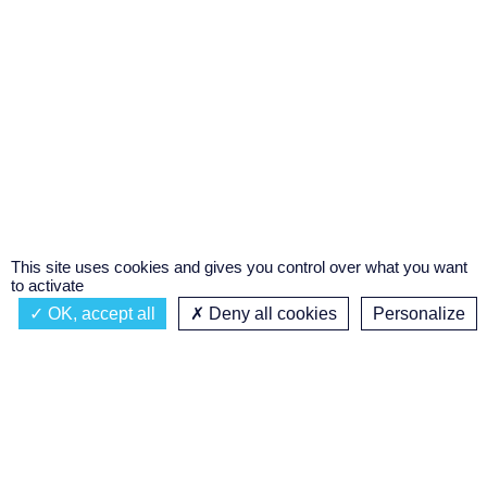
This site uses cookies and gives you control over what you want
to activate
OK, accept all
Deny all cookies
Personalize
Actualités
À propos
Émission à l'antenne
Privacy policy
AIR-PLAY | PROGRAMMATION GÉNÉRALE
Podcasts
Concours régional de podcast
étudiant
Replay des émissions
C’était quoi ce titre ?