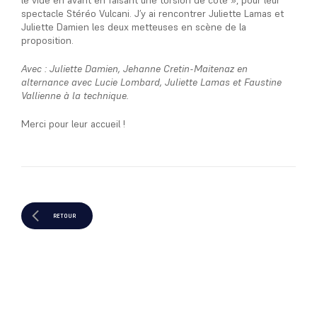
le vide en avant en faisant une torsion de côté », pour leur
spectacle Stéréo Vulcani. J’y ai rencontrer Juliette Lamas et
Juliette Damien les deux metteuses en scène de la
proposition.
Avec : Juliette Damien, Jehanne Cretin-Maitenaz en
alternance avec Lucie Lombard, Juliette Lamas et Faustine
Vallienne à la technique.
Merci pour leur accueil !
RETOUR