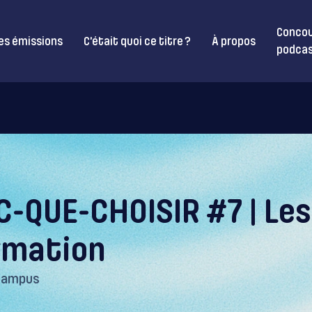
Concou
es émissions
C’était quoi ce titre ?
À propos
podcas
C-QUE-CHOISIR #7 | Les
rmation
Campus