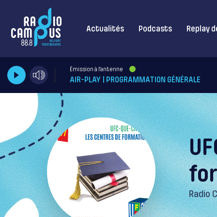
Actualités
Podcasts
Replay d
Émission à l'antenne
AIR-PLAY | PROGRAMMATION GÉNÉRALE
UF
fo
Radio 