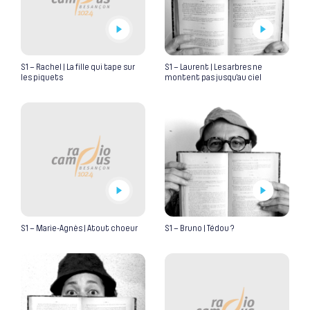
S1 – Rachel | La fille qui tape sur
S1 – Laurent | Les arbres ne
les piquets
montent pas jusqu’au ciel
S1 – Marie-Agnès | Atout choeur
S1 – Bruno | Tédou ?