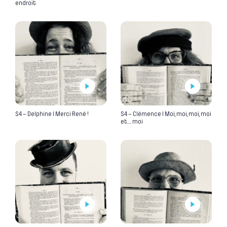
endroit
S4 – Delphine I Merci René !
S4 – Clémence I Moi, moi, moi, moi
et…. moi