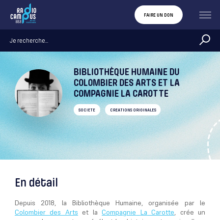
FAIRE UN DON
BIBLIOTHÈQUE HUMAINE DU
COLOMBIER DES ARTS ET LA
COMPAGNIE LA CAROTTE
SOCIETE
CREATIONS ORIGINALES
En détail
Depuis 2018, la Bibliothèque Humaine, organisée par le
Colombier des Arts
et la
Compagnie
La
Carotte
,
crée un