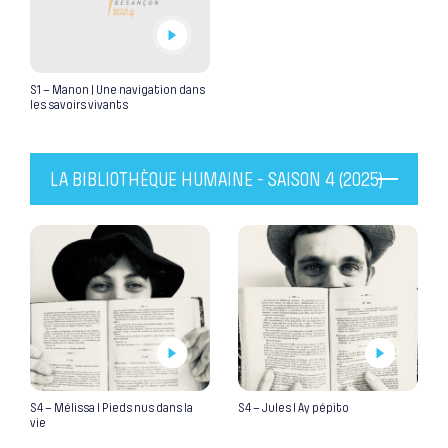
S1 – Manon | Une navigation dans
les savoirs vivants
LA BIBLIOTHÈQUE HUMAINE - SAISON 4 (2025)
S4 – Mélissa I Pieds nus dans la
S4 – Jules I Ay pépito
vie