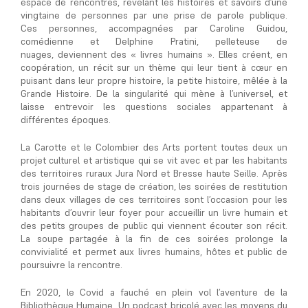
espace de rencontres, révélant les histoires et savoirs d’une
vingtaine de personnes par une prise de parole publique.
Ces personnes, accompagnées par Caroline Guidou,
comédienne et Delphine Pratini, pelleteuse de
nuages, deviennent des « livres humains ». Elles créent, en
coopération, un récit sur un thème qui leur tient à cœur en
puisant dans leur propre histoire, la petite histoire, mêlée à la
Grande Histoire. De la singularité qui mène à l’universel, et
laisse entrevoir les questions sociales appartenant à
différentes époques.
La Carotte et le Colombier des Arts portent toutes deux un
projet culturel et artistique qui se vit avec et par les habitants
des territoires ruraux Jura Nord et Bresse haute Seille. Après
trois journées de stage de création, les soirées de restitution
dans deux villages de ces territoires sont l’occasion pour les
habitants d’ouvrir leur foyer pour accueillir un livre humain et
des petits groupes de public qui viennent écouter son récit.
La soupe partagée à la fin de ces soirées prolonge la
convivialité et permet aux livres humains, hôtes et public de
poursuivre la rencontre.
En 2020, le Covid a fauché en plein vol l’aventure de la
Bibliothèque Humaine. Un podcast bricolé avec les moyens du