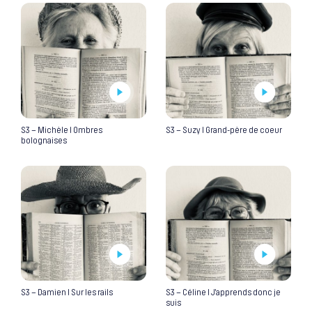
S3 – Michèle I Ombres
S3 – Suzy I Grand-père de coeur
bolognaises
S3 – Damien I Sur les rails
S3 – Céline I J’apprends donc je
suis