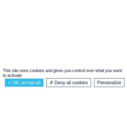
This site uses cookies and gives you control over what you want
to activate
OK, accept all
Deny all cookies
Personalize
Actualités
À propos
Émission à l'antenne
Privacy policy
AIR-PLAY | PROGRAMMATION GÉNÉRALE
Podcasts
Concours régional de podcast
étudiant
Replay des émissions
C’était quoi ce titre ?