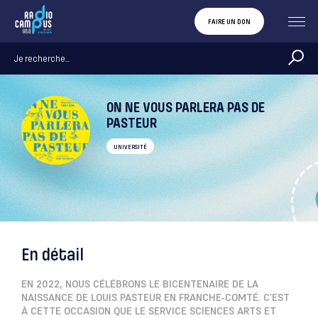
FAIRE UN DON
ON NE VOUS PARLERA PAS DE
PASTEUR
UNIVERSITÉ
En détail
EN 2022, NOUS CÉLÉBRONS LE BICENTENAIRE DE LA
NAISSANCE DE LOUIS PASTEUR EN FRANCHE-COMTÉ. C’EST
À CETTE OCCASION QUE LE SERVICE SCIENCES ARTS ET