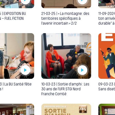
5 | EXPOSITION BU
21-03-25 | « La montagne: des
11-09-2024
– FUEL FICTION
territoires spécifiques à
ton arrivé
l’avenir incertain » 2/2
durable” à
3 | La BU Santé fête
10-03-23 | Sortie d’amphi : Les
09-03-23 |
 !
30 ans de l’UFR STGI Nord
Sans dise
Franche Comté