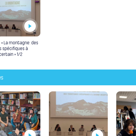
| « La montagne: des
es spécifiques à
ncertain » 1/2
es