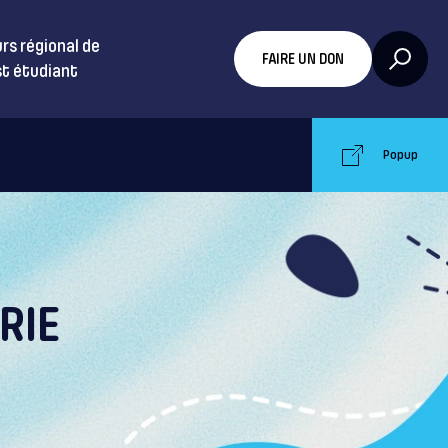
rs régional de
FAIRE UN DON
t étudiant
Popup
RIE