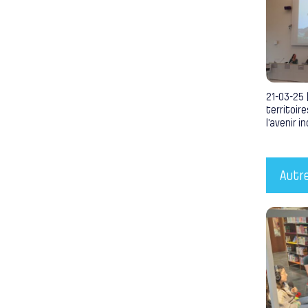
21-03-25 
territoir
l’avenir i
Autr