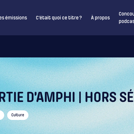
Concou
es émissions
C’était quoi ce titre ?
À propos
podcas
RTIE D’AMPHI | HORS SÉ
Culture