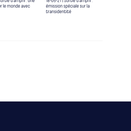
 Sortie d’amphi : Une
18-05-21 | Sortie d’amphi :
ur le monde avec
émission spéciale sur la
transidentité