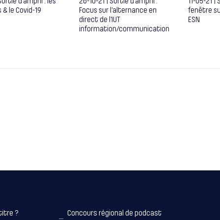
 Sortie d’amphi : les
26-10-21 | Sortie d’amphi :
11-05-21 |
 & le Covid-19
Focus sur l’alternance en
fenêtre s
direct de l’IUT
ESN
information/communication
titre ?
Concours régional de podcast