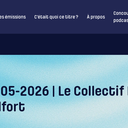
Concou
es émissions
C’était quoi ce titre ?
À propos
podcas
-05-2026 | Le Collectif
lfort