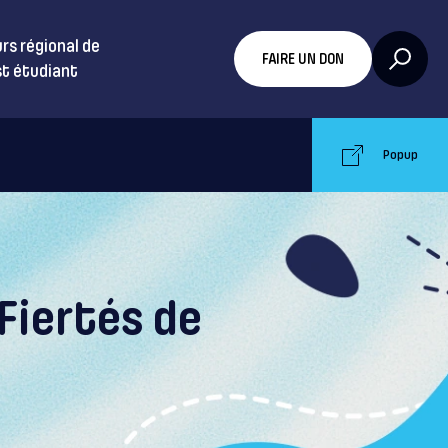
rs régional de
FAIRE UN DON
t étudiant
Popup
 Fiertés de