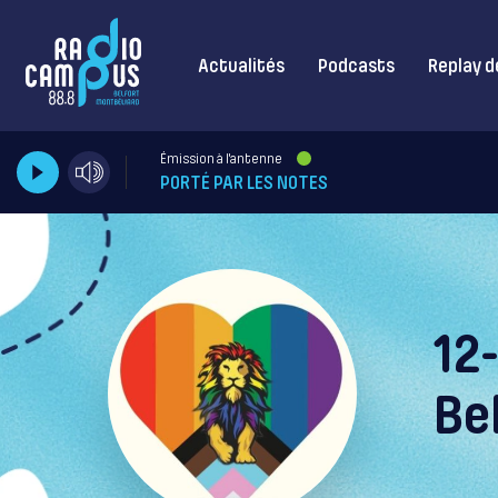
Actualités
Podcasts
Replay d
Émission à l'antenne
PORTÉ PAR LES NOTES
12
Be