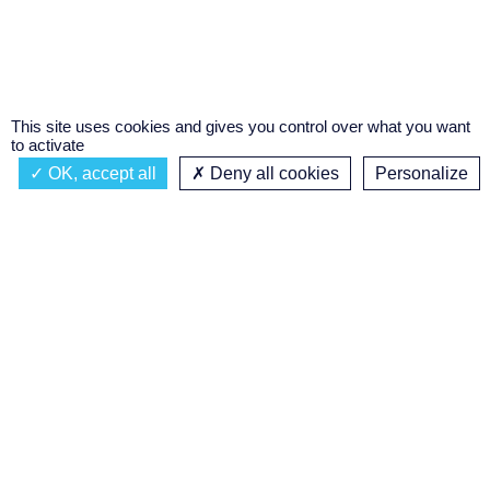
This site uses cookies and gives you control over what you want
to activate
OK, accept all
Deny all cookies
Personalize
Actualités
À propos
Émission à l'antenne
Privacy policy
FUNK ANTOLOGY
Podcasts
Concours régional de podcast
étudiant
Replay des émissions
C’était quoi ce titre ?
Réalisation