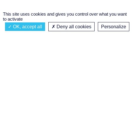
This site uses cookies and gives you control over what you want
to activate
OK, accept all
Deny all cookies
Personalize
Actualités
À propos
Émission à l'antenne
Privacy policy
AIR-PLAY | PROGRAMMATION GÉNÉRALE
Podcasts
Concours régional de podcast
étudiant
Replay des émissions
C’était quoi ce titre ?
Réalisation