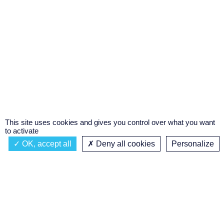
This site uses cookies and gives you control over what you want
to activate
OK, accept all
Deny all cookies
Personalize
Actualités
À propos
Émission à l'antenne
Privacy policy
AIR-PLAY | PROGRAMMATION GÉNÉRALE
Podcasts
Concours régional de podcast
étudiant
Replay des émissions
C’était quoi ce titre ?